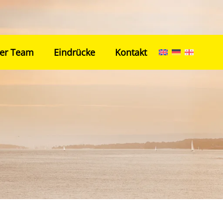
er Team
Eindrücke
Kontakt
Home
Netzwerk
Transport
Unser Team
Eindrücke
Kontakt